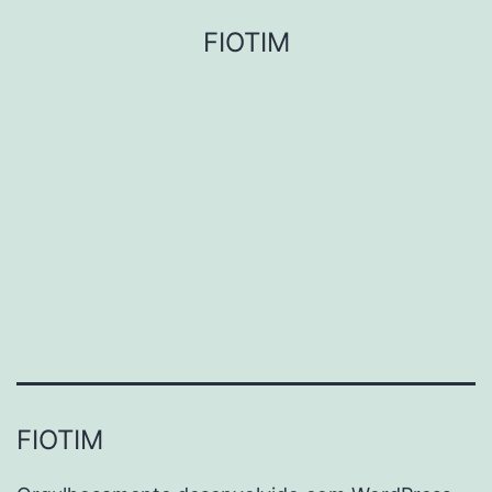
Pular
FIOTIM
para
o
conteúdo
FIOTIM