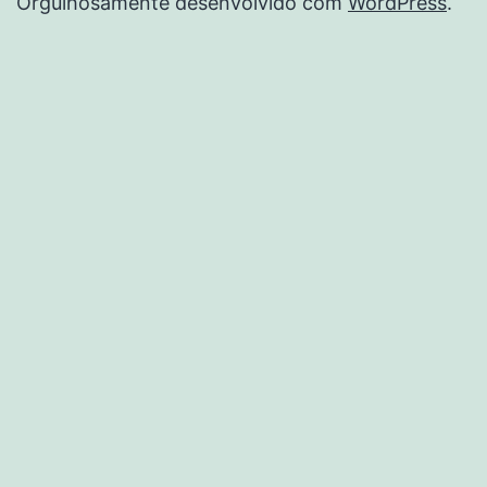
Orgulhosamente desenvolvido com
WordPress
.