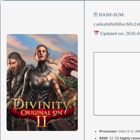
🖹 HASH-SUM:
cadeabdbd68ecb0c2e
Updated on: 2026-0
Processor:
Intel i5 or 
RAM:
32 GB
highly re