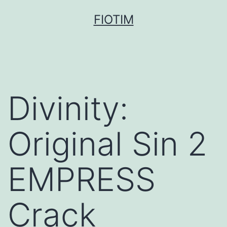
Pular
FIOTIM
para
o
conteúdo
Divinity:
Original Sin 2
EMPRESS
Crack